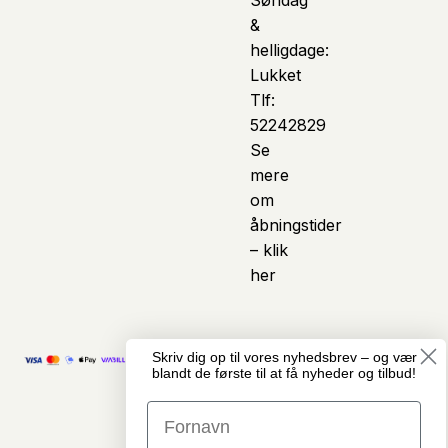
&
helligdage:
Lukket
Tlf:
52242829
Se
mere
om
åbningstider
– klik
her
Skriv dig op til vores nyhedsbrev – og vær
© Copyright
Vi anvender kunstig
blandt de første til at få nyheder og tilbud!
Cykelcenter
intelligens som et
Midtjylland · Alle
assisterende værktøj i
rettigheder
arbejdet med indhold
forbeholdes
på hjemmesiden. Det