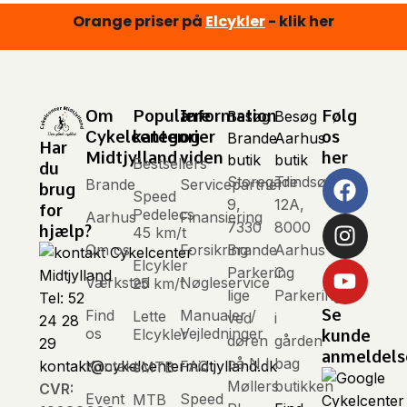
eMTB
Orange priser på
- klik her
Elcykler
Om
Populære
Information
Følg
Besøg
Besøg
Cykelcenter
kategorier
og
os
Brande
Aarhus
Har
Midtjylland
viden
her
butik
butik
Bestsellers
du
Storegade
Trindsøvej
Brande
Servicepartner
brug
Speed
9,
12A,
for
Pedelecs
Aarhus
Finansiering
7330
8000
hjælp?
45 km/t
Om os
Forsikring
Brande
Aarhus
Elcykler
Parkering
C
Værksted
Nøgleservice
25 km/t
lige
Parkering
Tel: 52
Se
Find
Manualer /
Lette
ved
i
24 28
os
Vejledninger
Elcykler
kunde
døren
gården
29
anmeldels
på N I
bag
Kontakt
FAQ
kontakt@cykelcentermidtjylland.dk
eMTB
Møllers
butikken
CVR:
Event
Speed
MTB