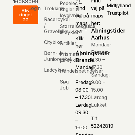
Pl
Find
16088099
Pedelec –
Login
Find
vej på
Trekking
Regler &
Bliv
Trustpilot
ringet
lovgivning
vej på
maps
Racercykel
op
maps
her:
/
Størrelsesguide
Åbningstider
her –
Gravelbike
til cykler
Aarhus
Klik
Citybike
Artikler
Mandag-
her
Fredag:
Børn- &
Åbningstider
Prismatch
Juniorcykel
9.30 –
på cykler
Brande
Mandag
17.30
Ladcykler
Handelsbetingelser
–
Søndag:
Søg
Fredag:
9.00 –
Job
08.00
15.00
– 17.30
Lørdag
Lørdag:
Lukket
09.30
Tlf:
–
52242819
16.00
Søndag