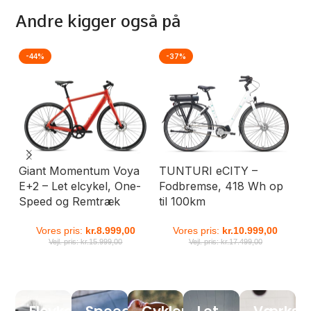
Andre kigger også på
-44%
-37%
-
Giant Momentum Voya
TUNTURI eCITY –
St
E+2 – Let elcykel, One-
Fodbremse, 418 Wh op
km
Speed og Remtræk
til 100km
ba
kr
Vores pris:
kr.
8.999,00
Vores pris:
kr.
10.999,00
Vejl. pris:
kr.
15.999,00
Vejl. pris:
kr.
17.499,00
Elcykel
Speed
Cykler
Let
Værkst