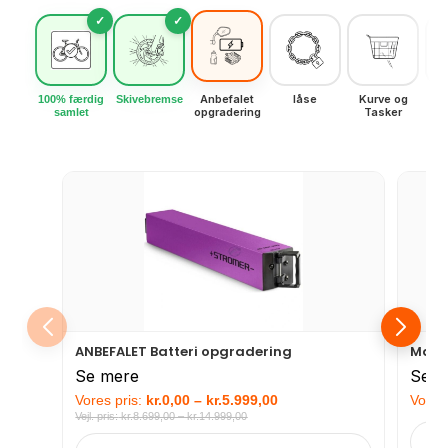
✓
✓
Anbefalet
låse
Kurve og
100% færdig
Skivebremse
opgradering
Tasker
samlet
ANBEFALET Batteri opgradering
Matri
Se mere
Se m
Vores pris:
kr.
0,00
–
kr.
5.999,00
Vores 
Vejl. pris:
kr.
8.699,00
–
kr.
14.999,00