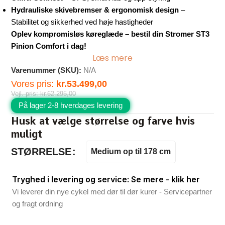
Hydrauliske skivebremser & ergonomisk design
–
Stabilitet og sikkerhed ved høje hastigheder
Oplev kompromisløs køreglæde – bestil din Stromer ST3
Pinion Comfort i dag!
Læs mere
Varenummer (SKU):
N/A
Vores pris:
kr.
53.499,00
Vejl. pris:
kr.
62.295,00
På lager 2-8 hverdages levering
Husk at vælge størrelse og farve hvis
muligt
STØRRELSE
Medium op til 178 cm
Tryghed i levering og service: Se mere - klik her
Vi leverer din nye cykel med dør til dør kurer - Servicepartner
og fragt ordning