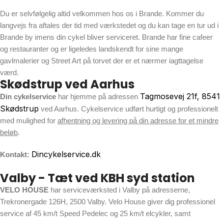
Du er selvfølgelig altid velkommen hos os i Brande. Kommer du
langvejs fra aftales der tid med værkstedet og du kan tage en tur ud i
Brande by imens din cykel bliver serviceret. Brande har fine cafeer
og restauranter og er ligeledes landskendt for sine mange
gavlmalerier og Street Art på torvet der er et nærmer iagttagelse
værd.
Skødstrup ved Aarhus
Tagmosevej 21f, 8541
Din cykelservice
har hjemme på adressen
Skødstrup
ved Aarhus. Cykelservice udført hurtigt og professionelt
med mulighed for
afhentning og levering på din adresse for et mindre
beløb
.
Dincykelservice.dk
Kontakt:
Valby - Tæt ved KBH syd station
VELO HOUSE
har serviceværksted i Valby på adresserne,
Trekronergade 126H, 2500 Valby. Velo House giver dig professionel
service af 45 km/t Speed Pedelec og 25 km/t elcykler, samt