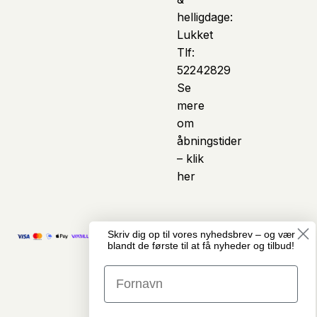
helligdage:
Lukket
Tlf:
52242829
Se
mere
om
åbningstider
– klik
her
Skriv dig op til vores nyhedsbrev – og vær
© Copyright
Vi anvender kunstig
blandt de første til at få nyheder og tilbud!
Cykelcenter
intelligens som et
Midtjylland · Alle
assisterende værktøj i
rettigheder
arbejdet med indhold
forbeholdes
på hjemmesiden. Det
GDPR &
kan blandt andet
Privatlivspolitik
omfatte hjælp til