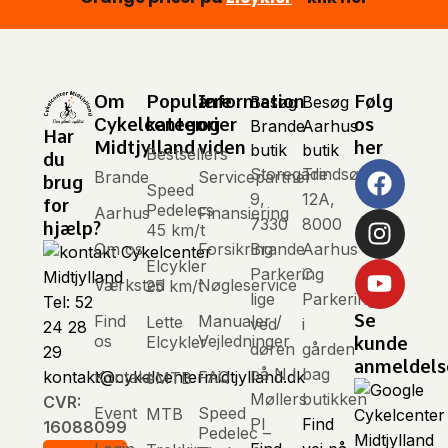
Om
Populære
Information
Følg
Besøg
Besøg
Cykelcenter
kategorier
og
os
Brande
Aarhus
Har
Midtjylland
viden
her
butik
butik
Bestsellers
du
Storegade
Trindsøvej
Brande
Servicepartner
brug
Speed
9,
12A,
for
Pedelecs
Aarhus
Finansiering
7330
8000
hjælp?
45 km/t
Om os
Forsikring
Brande
Aarhus
Elcykler
Parkering
C
Værksted
Nøgleservice
25 km/t
lige
Parkering
Tel: 52
Se
Find
Manualer /
Lette
ved
i
24 28
os
Vejledninger
Elcykler
kunde
døren
gården
29
anmeldels
på N I
bag
Kontakt
FAQ
kontakt@cykelcentermidtjylland.dk
eMTB
Møllers
butikken
CVR:
Event
Speed
MTB
Pl
Find
16088099
Pedelec –