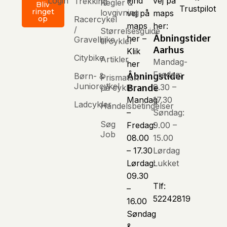
Login
Find
vej på
Trekking
Regler &
Bliv
Trustpilot
ringet
lovgivning
vej på
maps
Racercykel
op
maps
her:
/
Størrelsesguide
Åbningstider
her –
Gravelbike
til cykler
Aarhus
Klik
Citybike
Artikler
Mandag-
her
Fredag:
Børn- &
Åbningstider
Prismatch
Juniorcykel
9.30 –
på cykler
Brande
Mandag
17.30
Ladcykler
Handelsbetingelser
–
Søndag:
Søg
Fredag:
9.00 –
Job
08.00
15.00
– 17.30
Lørdag
Lørdag:
Lukket
09.30
Tlf:
–
52242819
16.00
Søndag
&