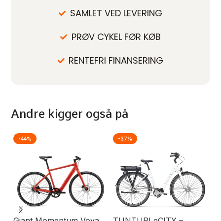
SAMLET VED LEVERING
PRØV CYKEL FØR KØB
RENTEFRI FINANSERING
Andre kigger også på
-44%
-37%
-
Giant Momentum Voya
TUNTURI eCITY –
St