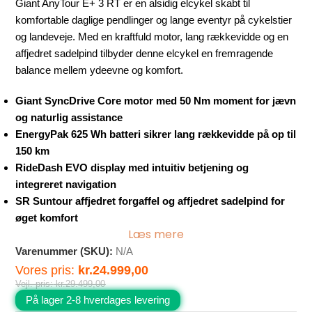
Giant AnyTour E+ 3 RT er en alsidig elcykel skabt til
komfortable daglige pendlinger og lange eventyr på cykelstier
og landeveje. Med en kraftfuld motor, lang rækkevidde og en
affjedret sadelpind tilbyder denne elcykel en fremragende
balance mellem ydeevne og komfort.
Giant SyncDrive Core motor med 50 Nm moment for jævn
og naturlig assistance
EnergyPak 625 Wh batteri sikrer lang rækkevidde på op til
150 km
RideDash EVO display med intuitiv betjening og
integreret navigation
SR Suntour affjedret forgaffel og affjedret sadelpind for
øget komfort
Læs mere
Varenummer (SKU):
N/A
Vores pris:
kr.
24.999,00
Vejl. pris:
kr.
29.499,00
På lager 2-8 hverdages levering