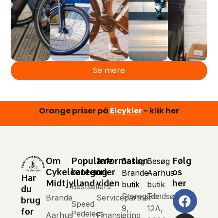
Se mere
eMTB
Orange priser på
- klik her
Elcykler
Om
Populære
Information
Følg
Besøg
Besøg
Cykelcenter
kategorier
og
os
Brande
Aarhus
Har
Midtjylland
viden
her
butik
butik
Bestsellers
du
Storegade
Trindsøvej
Brande
Servicepartner
brug
Speed
9,
12A,
for
Pedelecs
Aarhus
Finansiering