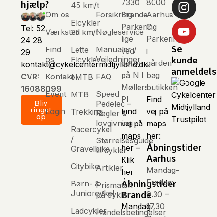
7330
8000
hjælp?
45 km/t
Om os
Forsikring
Brande
Aarhus
Elcykler
Parkering
C
Tel: 52
Værksted
Nøgleservice
25 km/t
lige
Parkering
24 28
Se
Find
Manualer /
Lette
ved
i
29
os
Vejledninger
Elcykler
kunde
døren
gården
kontakt@cykelcentermidtjylland.dk
anmeldels
på N I
bag
Kontakt
FAQ
CVR:
eMTB
Møllers
butikken
16088099
Event
Speed
MTB
Pl
Find
Pedelec –
Bliv
ringet
Login
Find
vej på
Trekking
Regler &
op
Trustpilot
lovgivning
vej på
maps
Racercykel
maps
her:
/
Størrelsesguide
Åbningstider
her –
Gravelbike
til cykler
Aarhus
Klik
Citybike
Artikler
Mandag-
her
Fredag:
Børn- &
Åbningstider
Prismatch
Juniorcykel
9.30 –
på cykler
Brande
Mandag
17.30
Ladcykler
Handelsbetingelser