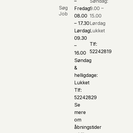
–
Søndag:
Søg
Fredag:
9.00 –
Job
08.00
15.00
– 17.30
Lørdag
Lørdag:
Lukket
09.30
Tlf:
–
52242819
16.00
Søndag
&
helligdage:
Lukket
Tlf:
52242829
Se
mere
om
åbningstider