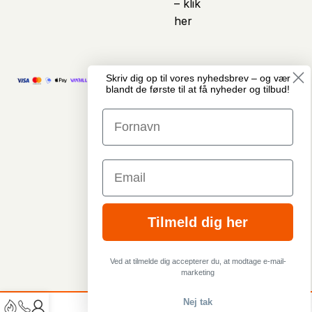
– klik
her
Skriv dig op til vores nyhedsbrev – og vær
© Copyright
Vi anvender kunstig
blandt de første til at få nyheder og tilbud!
Cykelcenter
intelligens som et
Midtjylland · Alle
assisterende værktøj i
rettigheder
arbejdet med indhold
forbeholdes
på hjemmesiden. Det
GDPR &
kan blandt andet
Privatlivspolitik
omfatte hjælp til
Email
Handelsbetingelser
produkttekster, artikler,
* Tilbudspriser og
beskrivelser,
rabatter er angivet ud
billedmateriale og
fra vejledende
andet visuelt indhold.
Tilmeld dig her
udsalgspriser - Se
Indholdet gennemgås
mere i
og tilpasses af teamet
handelsbetingelser
hos Cykelcenter
Ved at tilmelde dig accepterer du, at modtage e-mail-
Midtjylland, før det
marketing
publiceres.
Nej tak