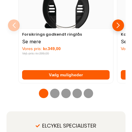
Forsikrings godkendt ringlås
Kæde 
Se mere
Se m
Vores pris:
kr.
349,00
Vores 
Vejl. pris:
kr.
399,00
Vælg muligheder
ELCYKEL SPECIALISTER