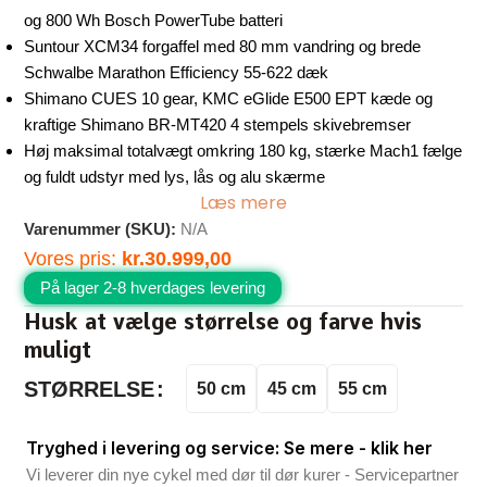
og 800 Wh Bosch PowerTube batteri
Suntour XCM34 forgaffel med 80 mm vandring og brede
Schwalbe Marathon Efficiency 55-622 dæk
Shimano CUES 10 gear, KMC eGlide E500 EPT kæde og
kraftige Shimano BR-MT420 4 stempels skivebremser
Høj maksimal totalvægt omkring 180 kg, stærke Mach1 fælge
og fuldt udstyr med lys, lås og alu skærme
Læs mere
Varenummer (SKU):
N/A
Vores pris:
kr.
30.999,00
På lager 2-8 hverdages levering
Husk at vælge størrelse og farve hvis
muligt
STØRRELSE
50 cm
45 cm
55 cm
Tryghed i levering og service: Se mere - klik her
Vi leverer din nye cykel med dør til dør kurer - Servicepartner