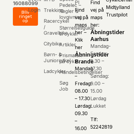
Pl
Find
16088099
Pedelec –
Login
Find
vej på
Trekking
Regler &
Bliv
Trustpilot
ringet
lovgivning
vej på
maps
Racercykel
op
maps
her:
/
Størrelsesguide
Åbningstider
her –
Gravelbike
til cykler
Aarhus
Klik
Citybike
Artikler
Mandag-
her
Fredag:
Børn- &
Åbningstider
Prismatch
Juniorcykel
9.30 –
på cykler
Brande
Mandag
17.30
Ladcykler
Handelsbetingelser
–
Søndag:
Søg
Fredag:
9.00 –
Job
08.00
15.00
– 17.30
Lørdag
Lørdag:
Lukket
09.30
Tlf:
–
52242819
16.00