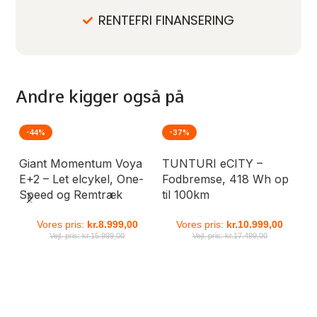
RENTEFRI FINANSERING
Andre kigger også på
-44%
-37%
-
Giant Momentum Voya
TUNTURI eCITY –
St
E+2 – Let elcykel, One-
Fodbremse, 418 Wh op
km
Speed og Remtræk
til 100km
ba
kr
Vores pris:
kr.
8.999,00
Vores pris:
kr.
10.999,00
Vejl. pris:
kr.
15.999,00
Vejl. pris:
kr.
17.499,00