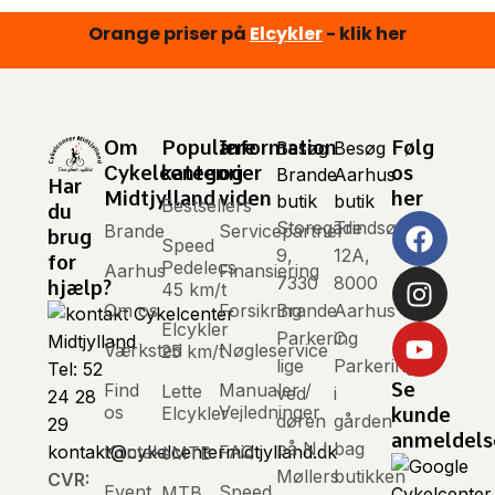
Orange priser på
Elcykler
- klik her
Om
Populære
Information
Følg
Besøg
Besøg
Cykelcenter
kategorier
og
os
Brande
Aarhus
Har
Midtjylland
viden
her
butik
butik
Bestsellers
du
Storegade
Trindsøvej
Brande
Servicepartner
brug
Speed
9,
12A,
for
Pedelecs
Aarhus
Finansiering
7330
8000
hjælp?
45 km/t
Om os
Forsikring
Brande
Aarhus
Elcykler
Parkering
C
Værksted
Nøgleservice
25 km/t
lige
Parkering
Tel: 52
Se
Find
Manualer /
Lette
ved
i
24 28
os
Vejledninger
Elcykler
kunde
døren
gården
29
anmeldels
på N I
bag
Kontakt
FAQ
kontakt@cykelcentermidtjylland.dk
eMTB
Møllers
butikken
CVR:
Event
Speed
MTB