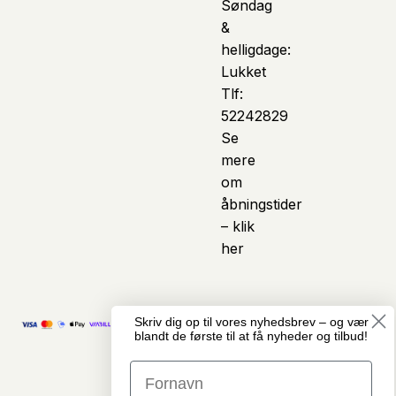
Søndag
&
helligdage:
Lukket
Tlf:
52242829
Se
mere
om
åbningstider
– klik
her
Skriv dig op til vores nyhedsbrev – og vær
© Copyright
Vi anvender kunstig
blandt de første til at få nyheder og tilbud!
Cykelcenter
intelligens som et
Midtjylland · Alle
assisterende værktøj i
rettigheder
arbejdet med indhold
forbeholdes
på hjemmesiden. Det