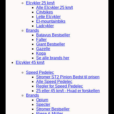
Elcykler 25 km/t
Alle Elcykler 25 km/t
Citybikes
Lette Elcykler
El-mountainbiks
Ladcykler
Brands
Batavus
Bestseller
Falter
Giant
Bestseller
Gazelle
Koga
Se alle brands her
Elcykler 45 km/t
Speed Pedelec
Stromer ST2 Pinion
Bedst til prisen
Alle Speed Pedelec
Regler for Speed Pedelec
25 eller 45 km/t - Hvad er forskellen
Brands
Opium
Specter
Stromer
Bestseller
Riese & Müller