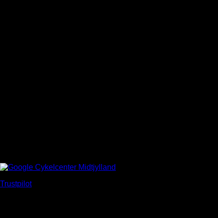
Se kunde anbefalinger
Trustpilot
ELCYKEL SPECIALISTER
SAMLET VED LEVERING
PRØV CYKEL FØR KØB