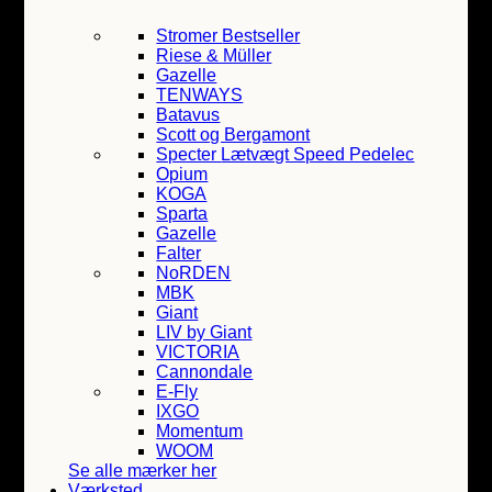
Stromer
Bestseller
Riese & Müller
Gazelle
TENWAYS
Batavus
Scott og Bergamont
Specter
Lætvægt Speed Pedelec
Opium
KOGA
Sparta
Gazelle
Falter
NoRDEN
MBK
Giant
LIV by Giant
VICTORIA
Cannondale
E-Fly
IXGO
Momentum
WOOM
Se alle mærker her
Værksted