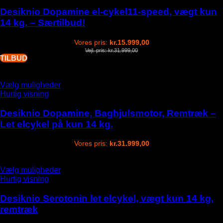
that
may
Desiknio Dopamine el-cykel11-speed, vægt kun
be
14 kg. – Særtilbud!
chosen
on
Vores pris:
kr.
15.999,00
the
Vejl. pris:
kr.
31.999,00
product
TILBUD
page
This
Vælg muligheder
product
Hurtig visning
has
options
Desiknio Dopamine, Baghjulsmotor, Remtræk –
that
Let elcykel på kun 14 kg.
may
be
Vores pris:
kr.
31.999,00
chosen
on
the
This
Vælg muligheder
product
product
Hurtig visning
page
has
options
Desiknio Serotonin let elcykel, vægt kun 14 kg,
that
remtræk
may