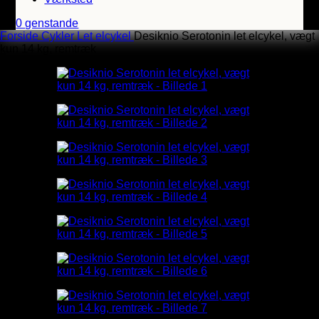
0
genstande
Forside
Cykler
Let elcykel
Desiknio Serotonin let elcykel, vægt
kun 14 kg, remtræk