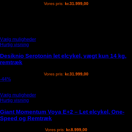
be
Vores pris:
kr.
31.999,00
chosen
on
Produkter du måske også kan lide
the
product
page
This
Vælg muligheder
product
Hurtig visning
has
options
Desiknio Serotonin let elcykel, vægt kun 14 kg,
that
remtræk
may
be
Vores pris:
kr.
31.999,00
chosen
-44%
on
the
product
This
Vælg muligheder
page
product
Hurtig visning
has
options
Giant Momentum Voya E+2 – Let elcykel, One-
that
Speed og Remtræk
may
be
Vores pris:
kr.
8.999,00
chosen