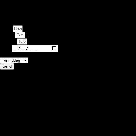
testtur her på siden og besøg vores butik i Brande. Udover at
tage en tur rundt i byen, står vi klar til at besvare dine
spørgsmål og dele vores ekspertise. Vi glæder os til at se dig
hos Cykelcenter Midtjylland!
Navn
E-mail
Telefon
Dato
Formiddag eller eftermiddag
Send