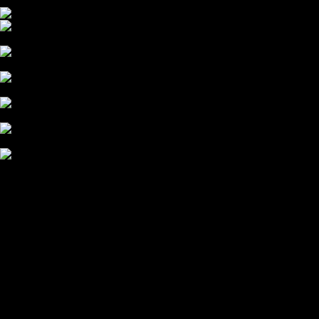
Desiknio Serotonin let
elcykel, vægt kun 14 kg,
remtræk
Desiknio Serotonin Single Speed er en elegant elcykel med
et let minimalistisk design og kraftfuld baghjulsmotor