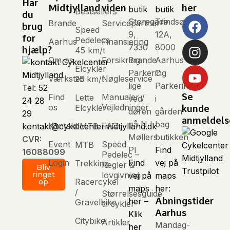
Har
Midtjylland
viden
her
butik
butik
Bestsellers
du
Storegade
Trindsøvej
Brande
Servicepartner
brug
Speed
9,
12A,
for
Pedelecs
Aarhus
Finansiering
7330
8000
hjælp?
45 km/t
Om os
Forsikring
Brande
Aarhus
Elcykler
Parkering
C
Værksted
Nøgleservice
25 km/t
lige
Parkering
Tel: 52
Se
Find
Manualer /
Lette
ved
i
24 28
os
Vejledninger
Elcykler
kunde
døren
gården
29
anmeldels
på N I
bag
Kontakt
FAQ
kontakt@cykelcentermidtjylland.dk
eMTB
Møllers
butikken
CVR:
Event
Speed
MTB
Pl
Find
16088099
Pedelec –
Login
Find
vej på
Trekking
Regler &
Bliv
Trustpilot
ringet
lovgivning
vej på
maps
Racercykel
op
maps
her:
/
Størrelsesguide
Åbningstider
her –
Gravelbike
til cykler
Aarhus
Klik
Citybike
Artikler
Mandag-
her