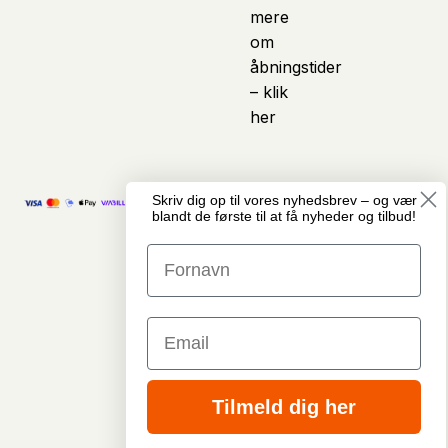
mere
om
åbningstider
– klik
her
Skriv dig op til vores nyhedsbrev – og vær
© Copyright
Vi anvender kunstig
blandt de første til at få nyheder og tilbud!
Cykelcenter
intelligens som et
Midtjylland · Alle
assisterende værktøj i
rettigheder
arbejdet med indhold
forbeholdes
på hjemmesiden. Det
GDPR &
kan blandt andet
Privatlivspolitik
omfatte hjælp til
Email
Handelsbetingelser
produkttekster, artikler,
* Tilbudspriser og
beskrivelser,
rabatter er angivet ud
billedmateriale og
fra vejledende
andet visuelt indhold.
Tilmeld dig her
udsalgspriser - Se
Indholdet gennemgås
mere i
og tilpasses af teamet
handelsbetingelser
hos Cykelcenter