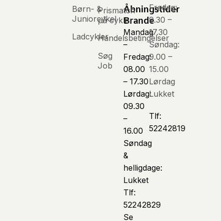
Fredag:
Børn- &
Åbningstider
Prismatch
Juniorcykel
9.30 –
på cykler
Brande
Mandag
17.30
Ladcykler
Handelsbetingelser
–
Søndag:
Søg
Fredag:
9.00 –
Job
08.00
15.00
– 17.30
Lørdag
Lørdag:
Lukket
09.30
Tlf:
–
52242819
16.00
Søndag
&
helligdage:
Lukket
Tlf:
52242829
Se