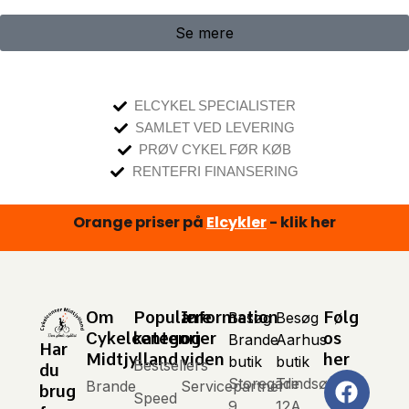
Se mere
ELCYKEL SPECIALISTER
SAMLET VED LEVERING
PRØV CYKEL FØR KØB
RENTEFRI FINANSERING
Orange priser på
Elcykler
- klik her
Om
Populære
Information
Følg
Besøg
Besøg
Cykelcenter
kategorier
og
os
Brande
Aarhus
Har
Midtjylland
viden
her
butik
butik
Bestsellers
du
Storegade
Trindsøvej
Brande
Servicepartner
brug
Speed
9,
12A,