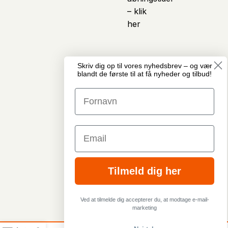
– klik
her
Skriv dig op til vores nyhedsbrev – og vær
© Copyright
Vi anvender kunstig
blandt de første til at få nyheder og tilbud!
Cykelcenter
intelligens som et
Midtjylland · Alle
assisterende værktøj i
rettigheder
arbejdet med indhold
forbeholdes
på hjemmesiden. Det
GDPR &
kan blandt andet
Privatlivspolitik
omfatte hjælp til
Email
Handelsbetingelser
produkttekster, artikler,
* Tilbudspriser og
beskrivelser,
rabatter er angivet ud
billedmateriale og
fra vejledende
andet visuelt indhold.
Tilmeld dig her
udsalgspriser - Se
Indholdet gennemgås
mere i
og tilpasses af teamet
handelsbetingelser
hos Cykelcenter
Ved at tilmelde dig accepterer du, at modtage e-mail-
Midtjylland, før det
marketing
publiceres.