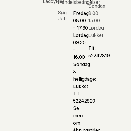
Ladcykler
Handelsbetingelser
–
Søndag:
Søg
Fredag:
9.00 –
Job
08.00
15.00
– 17.30
Lørdag
Lørdag:
Lukket
09.30
Tlf:
–
52242819
16.00
Søndag
&
helligdage:
Lukket
Tlf:
52242829
Se
mere
om
åbningstider