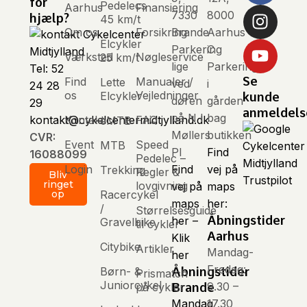
for
Pedelecs
Aarhus
Finansiering
7330
8000
hjælp?
45 km/t
Om os
Forsikring
Brande
Aarhus
Elcykler
Parkering
C
Værksted
Nøgleservice
25 km/t
lige
Parkering
Tel: 52
Se
Find
Manualer /
Lette
ved
i
24 28
os
Vejledninger
Elcykler
kunde
døren
gården
29
anmeldels
på N I
bag
Kontakt
FAQ
kontakt@cykelcentermidtjylland.dk
eMTB
Møllers
butikken
CVR:
Event
Speed
MTB
Pl
Find
16088099
Pedelec –
Login
Find
vej på
Trekking
Regler &
Bliv
Trustpilot
ringet
lovgivning
vej på
maps
Racercykel
op
maps
her:
/
Størrelsesguide
Åbningstider
her –
Gravelbike
til cykler
Aarhus
Klik
Citybike
Artikler
Mandag-
her
Fredag:
Børn- &
Åbningstider
Prismatch
Juniorcykel
9.30 –
på cykler
Brande
Mandag
17.30