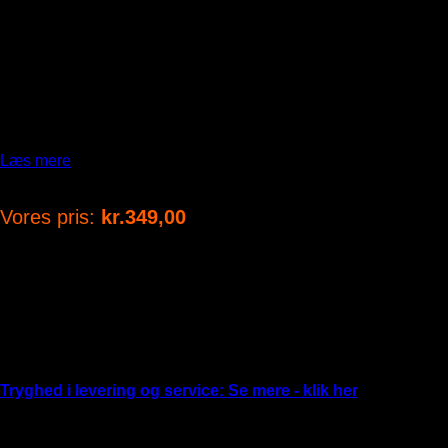
Kan bruges som styrtaske og bæltetaske.
Monteres på styret med to remme med kliklukning.
Hovedrum med lynlås samt to udvendige lommer med lynl
Fremstillet i ripstop materiale med reflekterende detaljer.
Læs mere
Varenummer (SKU):
WOOMAMIKO
Vores pris:
kr.
349,00
På lager 2-3 hverdages levering
På lager 2-8 hverdages levering
På fjernlager 5-12 hverdages levering
Husk at vælge størrelse og farve hvis muligt
Tryghed i levering og service: Se mere - klik her
Vi leverer din nye cykel med dør til dør kurer - Servicepartner o
Total:
kr.
349,00