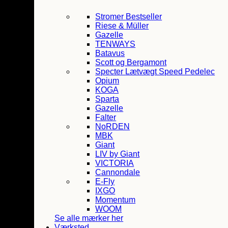
Stromer
Bestseller
Riese & Müller
Gazelle
TENWAYS
Batavus
Scott og Bergamont
Specter
Lætvægt Speed Pedelec
Opium
KOGA
Sparta
Gazelle
Falter
NoRDEN
MBK
Giant
LIV by Giant
VICTORIA
Cannondale
E-Fly
IXGO
Momentum
WOOM
Se alle mærker her
Værksted