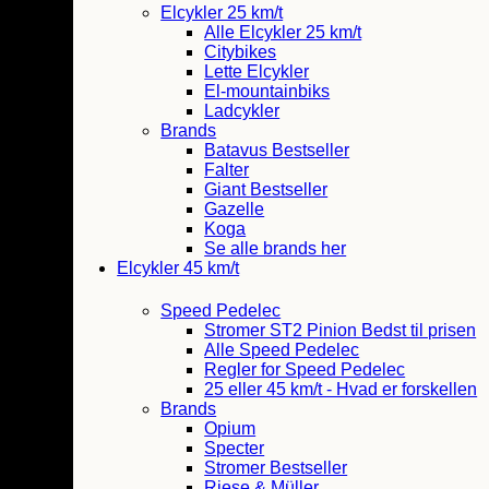
Elcykler 25 km/t
Alle Elcykler 25 km/t
Citybikes
Lette Elcykler
El-mountainbiks
Ladcykler
Brands
Batavus
Bestseller
Falter
Giant
Bestseller
Gazelle
Koga
Se alle brands her
Elcykler 45 km/t
Speed Pedelec
Stromer ST2 Pinion
Bedst til prisen
Alle Speed Pedelec
Regler for Speed Pedelec
25 eller 45 km/t - Hvad er forskellen
Brands
Opium
Specter
Stromer
Bestseller
Riese & Müller