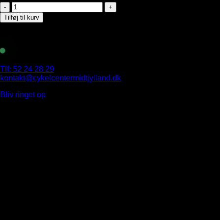
woom
AMIKO
Tilføj til kurv
active
bag
antal
Kontakt os
Tlf: 52 24 28 29
kontakt@cykelcentermidtjylland.dk
Bliv ringet op