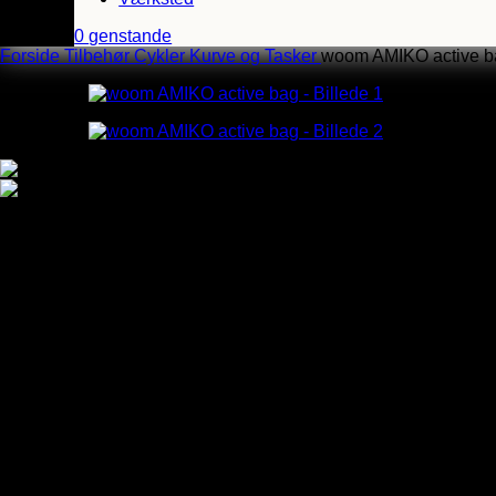
0
genstande
Forside
Tilbehør Cykler
Kurve og Tasker
woom AMIKO active b
woom AMIKO active bag
AMIKO Active Bag er en praktisk og alsidig taske til børn, der
Kan bruges som styrtaske og bæltetaske.
Monteres på styret med to remme med kliklukning.
Hovedrum med lynlås samt to udvendige lommer med lynl
Fremstillet i ripstop materiale med reflekterende detaljer.
AMIKO Active Bag er en praktisk og alsidig taske til børn, der