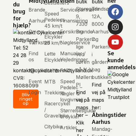
Midtjylland
viden
her
butik
butik
Bestsellers
du
Storegade
Trindsøvej
Brande
Servicepartner
brug
Speed
9,
12A,
for
Pedelecs
Aarhus
Finansiering
7330
8000
hjælp?
45 km/t
Om os
Forsikring
Brande
Aarhus
Elcykler
Parkering
C
Værksted
Nøgleservice
25 km/t
lige
Parkering
Tel: 52
Se
Find
Manualer /
Lette
ved
i
24 28
os
Vejledninger
Elcykler
kunde
døren
gården
29
anmeldels
på N I
bag
Kontakt
FAQ
kontakt@cykelcentermidtjylland.dk
eMTB
Møllers
butikken
CVR:
Event
Speed
MTB
Pl
Find
16088099
Pedelec –
Login
Find
vej på
Trekking
Regler &
Bliv
Trustpilot
ringet
lovgivning
vej på
maps
Racercykel
op
maps
her:
/
Størrelsesguide
Åbningstider
her –
Gravelbike
til cykler
Aarhus
Klik
Citybike
Artikler
Mandag-
her