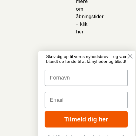
mere
om
åbningstider
– klik
her
Skriv dig op til vores nyhedsbrev – og vær
© Copyright
Vi anvender kunstig
blandt de første til at få nyheder og tilbud!
Cykelcenter
intelligens som et
Midtjylland · Alle
assisterende værktøj i
rettigheder
arbejdet med indhold
forbeholdes
på hjemmesiden. Det
GDPR &
kan blandt andet
Privatlivspolitik
omfatte hjælp til
Email
Handelsbetingelser
produkttekster, artikler,
* Tilbudspriser og
beskrivelser,
rabatter er angivet ud
billedmateriale og
fra vejledende
andet visuelt indhold.
Tilmeld dig her
udsalgspriser - Se
Indholdet gennemgås
mere i
og tilpasses af teamet
handelsbetingelser
hos Cykelcenter