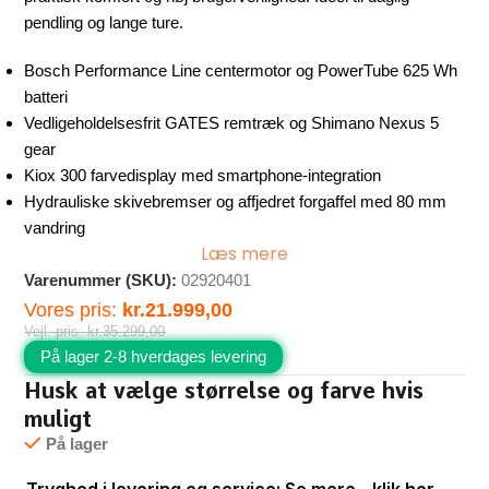
pendling og lange ture.
Bosch Performance Line centermotor og PowerTube 625 Wh
batteri
Vedligeholdelsesfrit GATES remtræk og Shimano Nexus 5
gear
Kiox 300 farvedisplay med smartphone-integration
Hydrauliske skivebremser og affjedret forgaffel med 80 mm
vandring
Læs mere
Varenummer (SKU):
02920401
Vores pris:
kr.
21.999,00
Vejl. pris:
kr.
35.299,00
På lager 2-8 hverdages levering
Husk at vælge størrelse og farve hvis
muligt
På lager