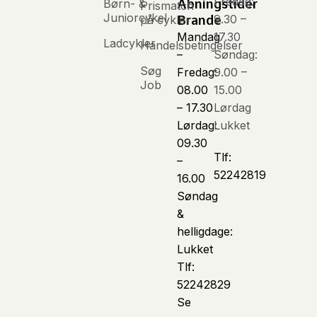
Fredag:
Børn- &
Åbningstider
Prismatch
Juniorcykel
9.30 –
på cykler
Brande
Mandag
17.30
Ladcykler
Handelsbetingelser
–
Søndag:
Søg
Fredag:
9.00 –
Job
08.00
15.00
– 17.30
Lørdag
Lørdag:
Lukket
09.30
Tlf:
–
52242819
16.00
Søndag
&
helligdage:
Lukket
Tlf:
52242829
Se