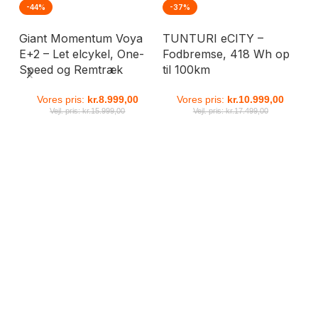
-44%
-37%
-
Giant Momentum Voya
TUNTURI eCITY –
St
E+2 – Let elcykel, One-
Fodbremse, 418 Wh op
km
Speed og Remtræk
til 100km
ba
kr
Vores pris:
kr.
8.999,00
Vores pris:
kr.
10.999,00
Vejl. pris:
kr.
15.999,00
Vejl. pris:
kr.
17.499,00
Elcykel
Speed
Cykler
Let
Værkst
Pedelecs
Elcykel
25
Traditionelle
Skal
Elcykel
Lette
km/t
cykler
vi
45
elcykler
kigge
km/t
til
på
bylivet
din
cykel?