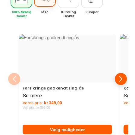
låse
Kurve og
Pumper
100% færdig
Tasker
samlet
Forsikrings godkendt ringlås
Kæde 
Se mere
Se m
Vores pris:
kr.
349,00
Vores 
Vejl. pris:
kr.
399,00
Vælg muligheder